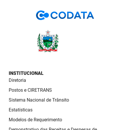
PBGÁS
PB Saúde
PBTUR
PBPREV
Projeto Cooperar
PROCASE
INSTITUCIONAL
Diretoria
PROCON
Postos e CIRETRANS
Polícia Militar
Sistema Nacional de Trânsito
Polícia Civil
Estatísticas
Rádio Tabajara
Modelos de Requerimento
Demonstrativo das Receitas e Despesas de