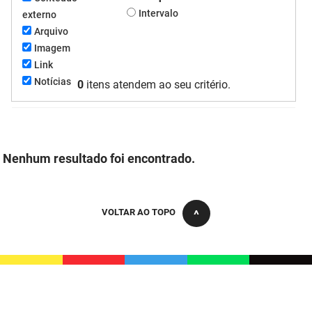
Intervalo
externo
FUNES
Planejamento, Orçamento e Gestão
Arquivo
FUNESC
Procuradoria Geral do Estado
Imagem
Link
IMEQ
Representação Institucional
Notícias
0
itens atendem ao seu critério.
IASS
Saúde
IPHAEP
Segurança e Defesa Social
Nenhum resultado foi encontrado.
JUCEP
Turismo e Desenvolvimento Econômico
LIFESA
VOLTAR AO TOPO
LOTEP
Ouvidoria Geral do Estado
PAP