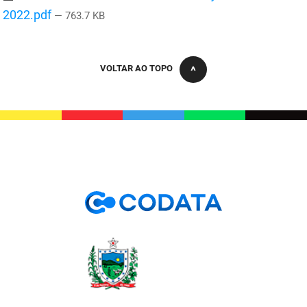
PBGÁS
2022.pdf
— 763.7 KB
PB Saúde
VOLTAR AO TOPO
PBTUR
PBPREV
Projeto Cooperar
PROCASE
PROCON
Polícia Militar
Polícia Civil
Rádio Tabajara