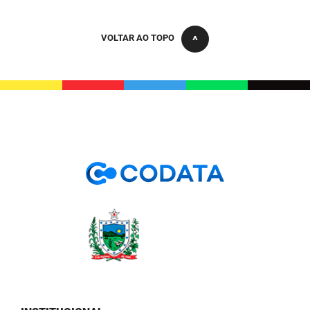
PBGÁS
VOLTAR AO TOPO
PB Saúde
PBTUR
PBPREV
Projeto Cooperar
PROCASE
PROCON
Polícia Militar
Polícia Civil
Rádio Tabajara