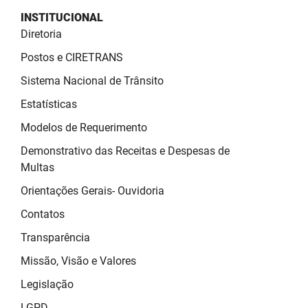
PBGÁS
INSTITUCIONAL
Diretoria
PB Saúde
Postos e CIRETRANS
PBTUR
Sistema Nacional de Trânsito
PBPREV
Estatísticas
Modelos de Requerimento
Projeto Cooperar
Demonstrativo das Receitas e Despesas de
PROCASE
Multas
Orientações Gerais- Ouvidoria
PROCON
Contatos
Polícia Militar
Transparência
Polícia Civil
Missão, Visão e Valores
Rádio Tabajara
Legislação
LGPD